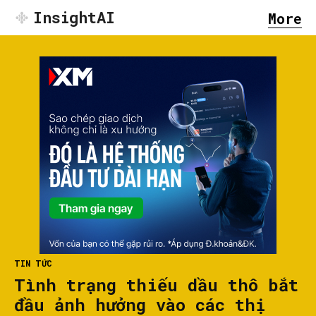
InsightAI
More
TIN TỨC
Tình trạng thiếu dầu thô bắt
đầu ảnh hưởng vào các thị