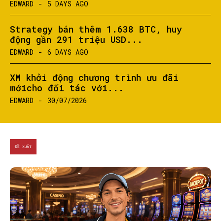
EDWARD
-
5 DAYS AGO
Strategy bán thêm 1.638 BTC, huy
động gần 291 triệu USD...
EDWARD
-
6 DAYS AGO
XM khởi động chương trình ưu đãi
mớicho đối tác với...
EDWARD
-
30/07/2026
ĐỀ XUẤT