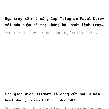
Nga truy tố nhà sáng lập Telegram Pavel Durov
với cáo buộc hỗ trợ khủng bố, phát lệnh truy
nã quốc tế
Nếu bị kết án, Pavel Durov – nhà sáng lập và chủ sở...
Sàn giao dịch BitMart sẽ đóng cửa sau 9 năm
hoạt động, token BMX lao dốc 58%
Sàn giao dịch tiền mã hóa BitMart thông báo sẽ đóng cửa