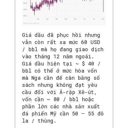
Giá dầu đã phục hồi nhưng
vẫn còn rất xa mức 60 USD
/ bbl mà họ đang giao dịch
vào tháng 12 năm ngoái.
Giá dầu hiện tại ~ $ 40 /
bbl có thể ở mức hòa vốn
mà Nga cần để cân bằng sổ
sách nhưng không đạt yêu
cầu đối với Ả-rập Xê-út,
vốn cần ~ 80 / bbl hoặc
phần lớn các nhà sản xuất
đá phiến Mỹ cần 50 – 55 đô
la / thùng.