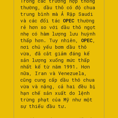
Trong các trường hợp thông
thường, dầu thô có độ chua
trung bình mà Ả Rập Saudi
và các đối tác
OPEC
thường
rẻ hơn so với dầu thô ngọt
nhẹ có hàm lượng lưu huỳnh
thấp hơn. Tuy nhiên,
OPEC
,
nơi chủ yếu bơm dầu thô
vừa, đã cắt giảm đáng kể
sản lượng xuống mức thấp
nhất kể từ năm 1991. Hơn
nữa, Iran và Venezuela,
cũng cung cấp dầu thô chua
vừa và nặng, cả hai đều bị
hạn chế sản xuất do lệnh
trừng phạt của Mỹ như một
sự thiếu đầu tư.