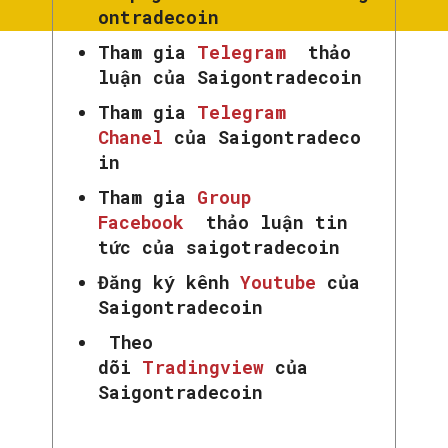
ontradecoin
Tham gia
Telegram
thảo
luận của Saigontradecoin
Tham gia
Telegram
Chanel
của Saigontradeco
in
Tham gia
Group
Facebook
thảo luận tin
tức của saigotradecoin
Đăng ký kênh
Youtube
của
Saigontradecoin
Theo
dõi
Tradingview
của
Saigontradecoin