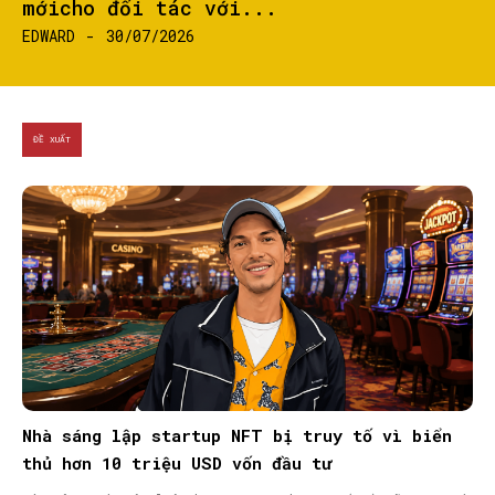
mớicho đối tác với...
SEARCH...
EDWARD
-
30/07/2026
ĐỀ XUẤT
Nhà sáng lập startup NFT bị truy tố vì biển
thủ hơn 10 triệu USD vốn đầu tư