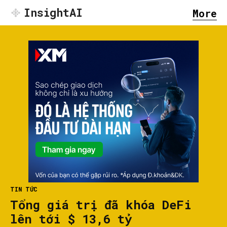
InsightAI
More
TIN TỨC
Tổng giá trị đã khóa DeFi
lên tới $ 13,6 tỷ