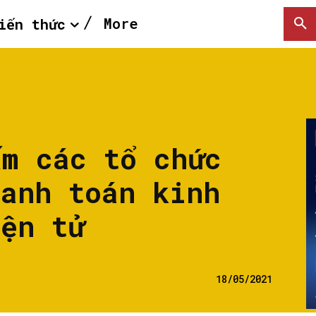
More
iến thức
ấm các tổ chức
hanh toán kinh
iện tử
18/05/2021