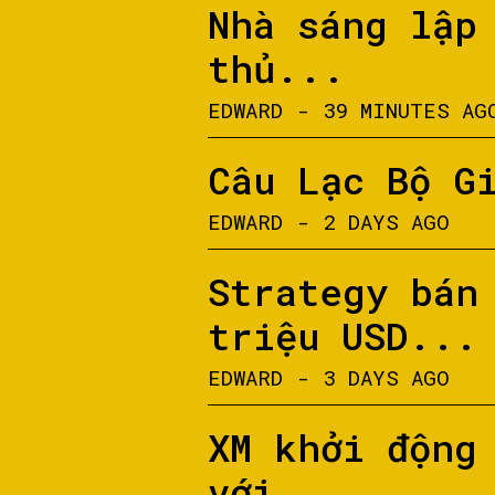
Nhà sáng lập
thủ...
EDWARD
-
39 MINUTES AG
Câu Lạc Bộ G
EDWARD
-
2 DAYS AGO
Strategy bán
triệu USD...
EDWARD
-
3 DAYS AGO
XM khởi động
với...