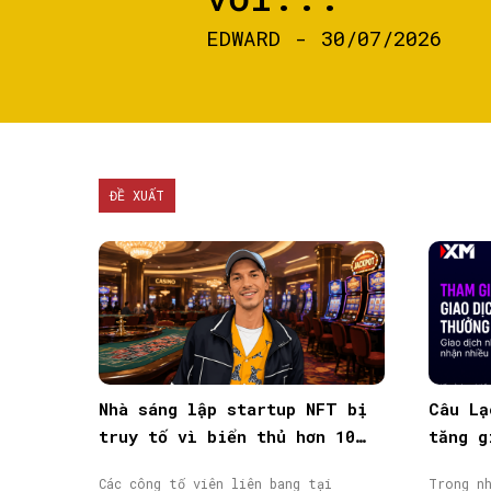
EDWARD
-
30/07/2026
ĐỀ XUẤT
Nhà sáng lập startup NFT bị
Câu Lạ
truy tố vì biển thủ hơn 10
tăng g
triệu USD vốn đầu tư
giao d
Các công tố viên liên bang tại
Trong nh