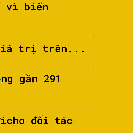
ố vì biển
giá trị trên...
ộng gần 291
ớicho đối tác