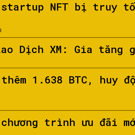
 startup NFT bị truy t
O
iao Dịch XM: Gia tăng 
 thêm 1.638 BTC, huy đ
 chương trình ưu đãi m