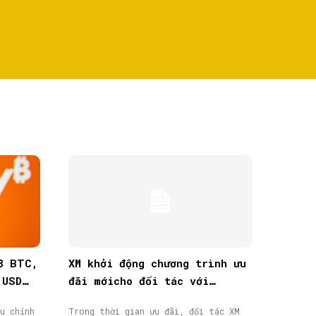
8 BTC,
XM khởi động chương trình ưu
 USD
đãi mớicho đối tác với
thưởng tiền mặt lên đến
u chỉnh
Trong thời gian ưu đãi, đối tác XM
40.000$