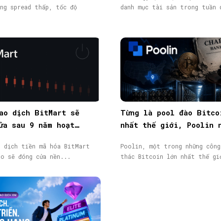
ng spread thấp, tốc độ
danh mục tài sản trong tuần 
ao dịch BitMart sẽ
Từng là pool đào Bitco
ửa sau 9 năm hoạt
nhất thế giới, Poolin 
token BMX lao dốc 58%
phá sản
o dịch tiền mã hóa BitMart
Poolin, một trong những công
áo sẽ đóng cửa nền...
thác Bitcoin lớn nhất thế gi