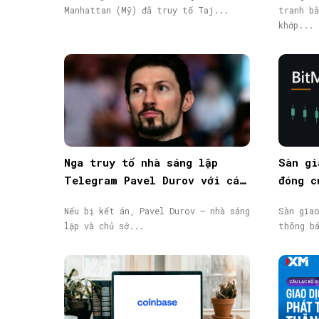
Manhattan (Mỹ) đã truy tố Taj...
tranh bằ
khớp...
Nga truy tố nhà sáng lập
Sàn gi
Telegram Pavel Durov với cáo
đóng c
buộc hỗ trợ khủng bố, phát
động, 
Nếu bị kết án, Pavel Durov – nhà sáng
Sàn gia
lệnh truy nã quốc tế
lập và chủ sở...
thông b