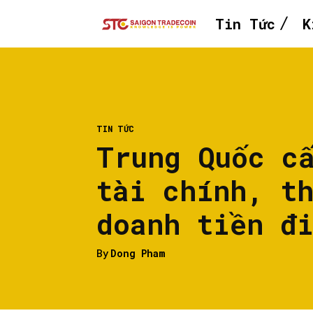
Tin Tức
K
TIN TỨC
Trung Quốc c
tài chính, t
doanh tiền đ
By
Dong Pham