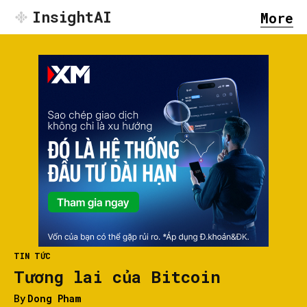
InsightAI
More
TIN TỨC
Tương lai của Bitcoin
By
Dong Pham