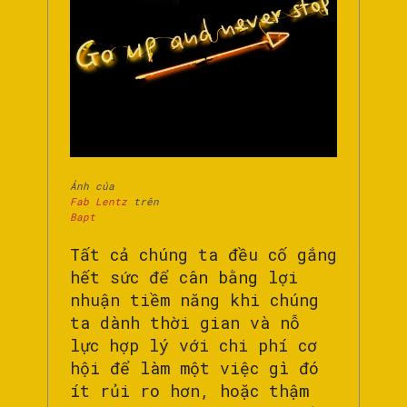
Ảnh của
Fab Lentz
trên
Bapt
Tất cả chúng ta đều cố gắng
hết sức để cân bằng lợi
nhuận tiềm năng khi chúng
ta dành thời gian và nỗ
lực hợp lý với chi phí cơ
hội để làm một việc gì đó
ít rủi ro hơn, hoặc thậm