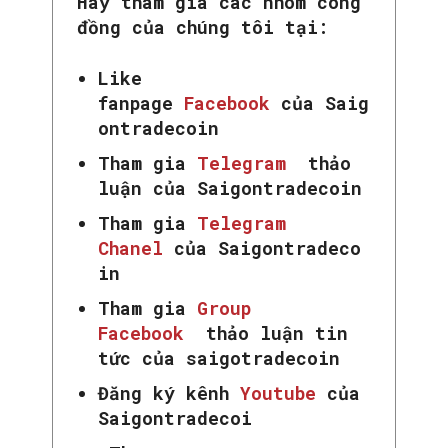
Hãy tham gia các nhóm công
đồng của chúng tôi tại:
Like
fanpage
Facebook
của Saig
ontradecoin
Tham gia
Telegram
thảo
luận của Saigontradecoin
Tham gia
Telegram
Chanel
của Saigontradeco
in
Tham gia
Group
Facebook
thảo luận tin
tức của saigotradecoin
Đăng ký kênh
Youtube
của
Saigontradecoi