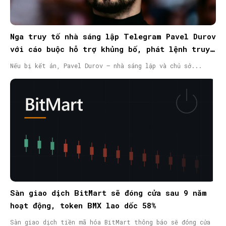
Nga truy tố nhà sáng lập Telegram Pavel Durov
với cáo buộc hỗ trợ khủng bố, phát lệnh truy
nã quốc tế
Nếu bị kết án, Pavel Durov – nhà sáng lập và chủ sở...
Sàn giao dịch BitMart sẽ đóng cửa sau 9 năm
hoạt động, token BMX lao dốc 58%
Sàn giao dịch tiền mã hóa BitMart thông báo sẽ đóng cửa