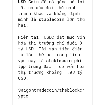
USD Coi
n đã cố gắng bỏ lại
tất cả các đối thủ cạnh
tranh khác và khẳng định
mình là stablecoin lớn thứ
hai.
Hiện tại, USDC đặt mức vốn
hóa thị trường chỉ dưới 3
tỷ USD. Tài sản tiền điện
tử lớn thứ ba trong lĩnh
vực này là
stablecoin phi
tập trung Dai
, có vốn hóa
thị trường khoảng 1,08 tỷ
SEARCH...
USD.
Saigontradecoin/theblockcr
ypto