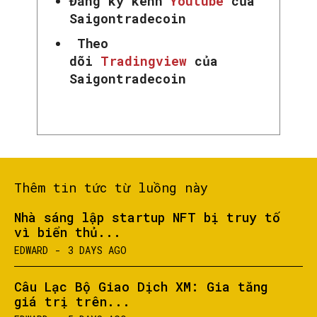
Đăng ký kênh
Youtube
của
Saigontradecoin
Theo
dõi
Tradingview
của
Saigontradecoin
Thêm tin tức từ luồng này
Nhà sáng lập startup NFT bị truy tố
vì biển thủ...
EDWARD
-
3 DAYS AGO
Câu Lạc Bộ Giao Dịch XM: Gia tăng
giá trị trên...