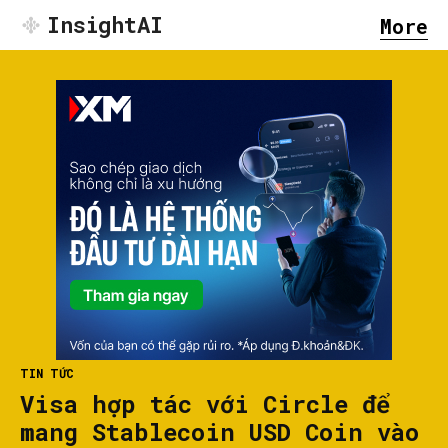
InsightAI
More
TIN TỨC
Visa hợp tác với Circle để
mang Stablecoin USD Coin vào