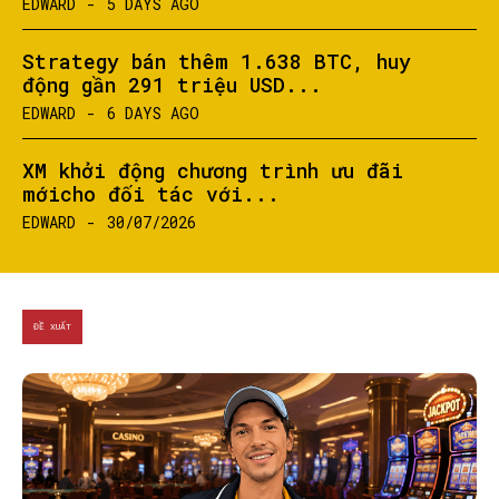
EDWARD
-
5 DAYS AGO
Strategy bán thêm 1.638 BTC, huy
động gần 291 triệu USD...
EDWARD
-
6 DAYS AGO
XM khởi động chương trình ưu đãi
mớicho đối tác với...
EDWARD
-
30/07/2026
ĐỀ XUẤT