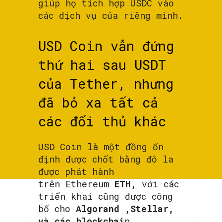
giúp họ tích hợp USDC vào
các dịch vụ của riêng mình.
USD Coin vẫn đứng
thứ hai sau USDT
của Tether, nhưng
đã bỏ xa tất cả
các đối thủ khác
USD Coin là một đồng ổn
định được chốt bằng đô la
được phát hành
trên Ethereum
ETH,
với các
triển khai cũng được công
bố cho
Algorand ,Stellar,
và các blockchai
n.