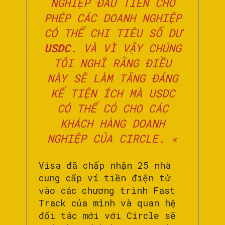
NGHIỆP ĐẦU TIÊN CHO
PHÉP CÁC DOANH NGHIỆP
CÓ THỂ CHI TIÊU SỐ DƯ
USDC
. VÀ VÌ VẬY CHÚNG
TÔI NGHĨ RẰNG ĐIỀU
NÀY SẼ LÀM TĂNG ĐÁNG
KỂ TIỆN ÍCH MÀ USDC
CÓ THỂ CÓ CHO CÁC
KHÁCH HÀNG DOANH
NGHIỆP CỦA CIRCLE. «
Visa đã chấp nhận 25 nhà
cung cấp ví tiền điện tử
vào các chương trình Fast
Track của mình và quan hệ
đối tác mới với Circle sẽ