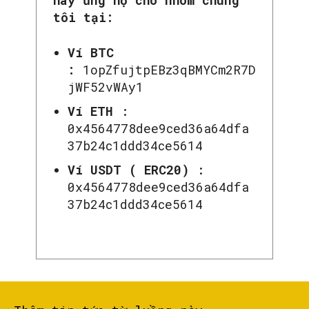
tôi tại:
Ví BTC
:
1opZfujtpEBz3qBMYCm2R7D
jWF52vWAy1
Ví ETH
:
0x4564778dee9ced36a64dfa
37b24c1ddd34ce5614
Ví USDT ( ERC20)
:
0x4564778dee9ced36a64dfa
37b24c1ddd34ce5614
SEARCH...