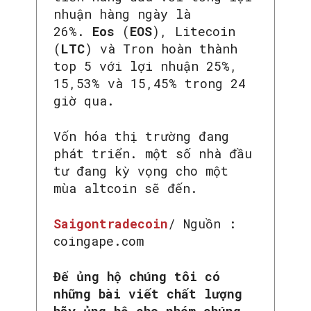
nhuận hàng ngày là
26%.
Eos
(
EOS
), Litecoin
(
LTC
) và Tron hoàn thành
top 5 với lợi nhuận 25%,
15,53% và 15,45% trong 24
giờ qua.
Vốn hóa thị trường đang
phát triển. một số nhà đầu
tư đang kỳ vọng cho một
mùa altcoin sẽ đến.
Saigontradecoin
/ Nguồn :
coingape.com
Để ủng hộ chúng tôi có
những bài viết chất lượng
hãy ủng hộ cho nhóm chúng