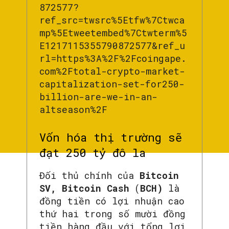
872577?
ref_src=twsrc%5Etfw%7Ctwca
mp%5Etweetembed%7Ctwterm%5
E1217115355790872577&ref_u
rl=https%3A%2F%2Fcoingape.
com%2Ftotal-crypto-market-
capitalization-set-for250-
billion-are-we-in-an-
altseason%2F
Vốn hóa thị trường sẽ
đạt 250 tỷ đô la
Đối thủ chính của
Bitcoin
SV, Bitcoin Cash
(
BCH)
là
đồng tiền có lợi nhuận cao
thứ hai trong số mười đồng
tiền hàng đầu với tổng lợi