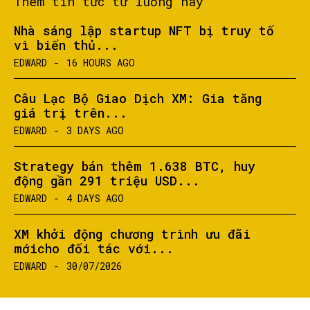
Thêm tin tức từ luồng này
Nhà sáng lập startup NFT bị truy tố
vì biển thủ...
EDWARD
-
16 HOURS AGO
Câu Lạc Bộ Giao Dịch XM: Gia tăng
giá trị trên...
EDWARD
-
3 DAYS AGO
Strategy bán thêm 1.638 BTC, huy
động gần 291 triệu USD...
EDWARD
-
4 DAYS AGO
XM khởi động chương trình ưu đãi
mớicho đối tác với...
EDWARD
-
30/07/2026