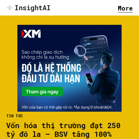
InsightAI
More
TIN TỨC
Vốn hóa thị trường đạt 250
tỷ đô la – BSV tăng 100%