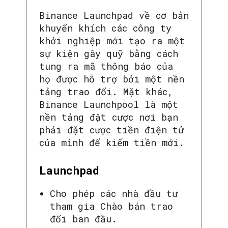
Binance Launchpad về cơ bản
khuyến khích các công ty
khởi nghiệp mới tạo ra một
sự kiện gây quỹ bằng cách
tung ra mã thông báo của
họ được hỗ trợ bởi một nền
tảng trao đổi. Mặt khác,
Binance Launchpool là một
nền tảng đặt cược nơi bạn
phải đặt cược tiền điện tử
của mình để kiếm tiền mới.
Launchpad
Cho phép các nhà đầu tư
tham gia Chào bán trao
đổi ban đầu.