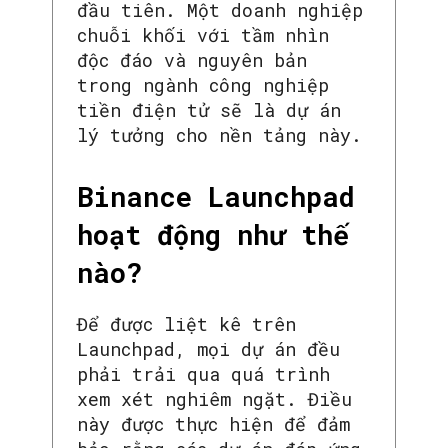
đầu tiên. Một doanh nghiệp
chuỗi khối với tầm nhìn
độc đáo và nguyên bản
trong ngành công nghiệp
tiền điện tử sẽ là dự án
lý tưởng cho nền tảng này.
Binance Launchpad
hoạt động như thế
nào?
Để được liệt kê trên
Launchpad, mọi dự án đều
phải trải qua quá trình
xem xét nghiêm ngặt. Điều
này được thực hiện để đảm