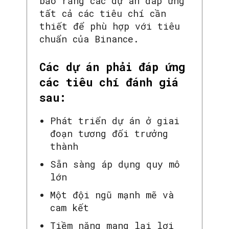
bảo rằng các dự án đáp ứng
tất cả các tiêu chí cần
thiết để phù hợp với tiêu
chuẩn của Binance.
Các dự án phải đáp ứng
các tiêu chí đánh giá
sau:
Phát triển dự án ở giai
đoạn tương đối trưởng
thành
Sẵn sàng áp dụng quy mô
lớn
Một đội ngũ mạnh mẽ và
cam kết
Tiềm năng mang lại lợi