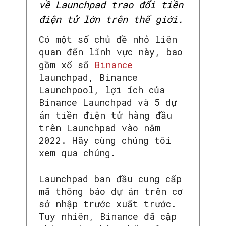
về Launchpad trao đổi tiền
điện tử lớn trên thế giới.
Có một số chủ đề nhỏ liên
quan đến lĩnh vực này, bao
gồm xổ số
Binance
launchpad, Binance
Launchpool, lợi ích của
Binance Launchpad và 5 dự
án tiền điện tử hàng đầu
trên Launchpad vào năm
2022. Hãy cùng chúng tôi
xem qua chúng.
Launchpad ban đầu cung cấp
mã thông báo dự án trên cơ
sở nhập trước xuất trước.
Tuy nhiên, Binance đã cập