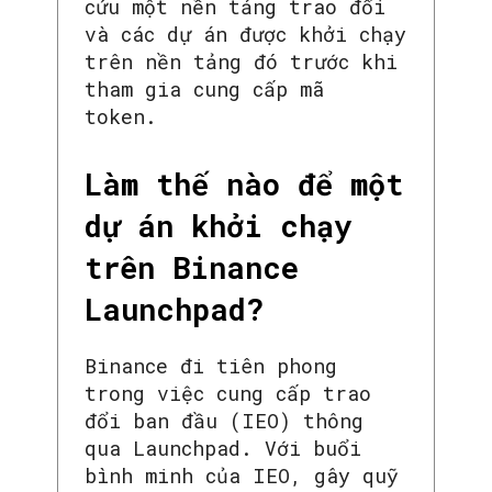
cứu một nền tảng trao đổi
và các dự án được khởi chạy
trên nền tảng đó trước khi
tham gia cung cấp mã
token.
Làm thế nào để một
dự án khởi chạy
trên Binance
Launchpad?
Binance đi tiên phong
trong việc cung cấp trao
đổi ban đầu (IEO) thông
qua Launchpad. Với buổi
bình minh của IEO, gây quỹ