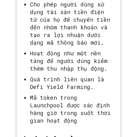
Cho phép người dùng sử
dụng tài sản tiền điện
tử của họ để chuyển tiền
đến nhóm thanh khoản và
tạo ra lợi nhuận dưới
dạng mã thông báo mới.
Hoạt động như một nền
tảng để người dùng kiếm
thêm thu nhập thụ động.
Quá trình liên quan là
Defi Yield Farming.
Mã token trong
Launchpool được xác định
hàng giờ trong suốt thời
gian hoạt động