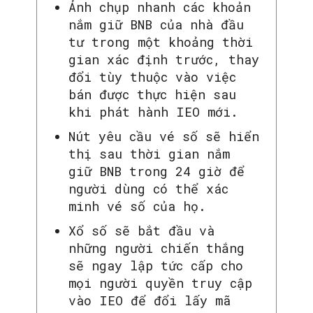
Ảnh chụp nhanh các khoản
nắm giữ BNB của nhà đầu
tư trong một khoảng thời
gian xác định trước, thay
đổi tùy thuộc vào việc
bán được thực hiện sau
khi phát hành IEO mới.
Nút yêu cầu vé số sẽ hiển
thị sau thời gian nắm
giữ BNB trong 24 giờ để
người dùng có thể xác
minh vé số của họ.
Xổ số sẽ bắt đầu và
những người chiến thắng
sẽ ngay lập tức cấp cho
mọi người quyền truy cập
vào IEO để đổi lấy mã