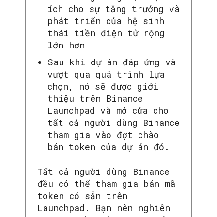
ích cho sự tăng trưởng và
phát triển của hệ sinh
thái tiền điện tử rộng
lớn hơn
Sau khi dự án đáp ứng và
vượt qua quá trình lựa
chọn, nó sẽ được giới
thiệu trên Binance
Launchpad và mở cửa cho
tất cả người dùng Binance
tham gia vào đợt chào
bán token của dự án đó.
Tất cả người dùng Binance
đều có thể tham gia bán mã
token có sẵn trên
Launchpad. Bạn nên nghiên