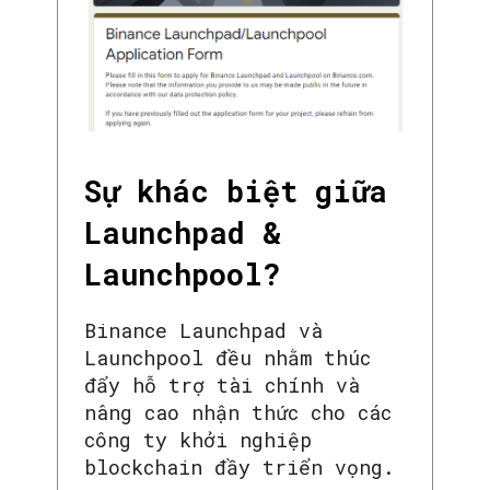
Sự khác biệt giữa
Launchpad &
Launchpool?
Binance Launchpad và
Launchpool đều nhằm thúc
đẩy hỗ trợ tài chính và
nâng cao nhận thức cho các
công ty khởi nghiệp
blockchain đầy triển vọng.