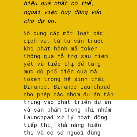
hiệu quả nhất có thể,
ngoài việc huy động vốn
cho dự án.
Nó cung cấp một loạt các
dịch vụ, từ tư vấn trước
khi phát hành mã token
thông qua hỗ trợ sau niêm
yết và tiếp thị để tăng
mức độ phổ biến của mã
token trong hệ sinh thái
Binance. Binance Launchpad
cho phép các nhóm dự án tập
trung vào phát triển dự án
và sản phẩm trong khi nhóm
Launchpad xử lý hoạt động
tiếp thị, khả năng hiển
thị và cơ sở người dùng