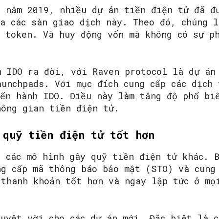
o năm 2019, nhiều dự án tiền điện tử đã đ
ủa các sàn giao dịch này. Theo đó, chúng l
ã token. Và huy động vốn mà không có sự ph
m IDO ra đời, với Raven protocol là dự án
unchpads. Với mục đích cung cấp các dịch 
iến hành IDO. Điều này làm tăng độ phổ bi
hông gian tiền điện tử.
 quỹ tiền điện tử tốt hơn
a các mô hình gây quỹ tiền điện tử khác. 
ng cấp mã thông báo bảo mật (STO) và cung
 thanh khoản tốt hơn và ngay lập tức ở mọ
uyệt vời cho các dự án mới. Đặc biệt là c