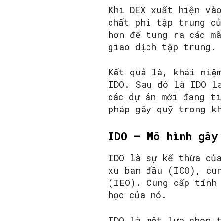
Khi DEX xuất hiện và
chất phi tập trung c
hơn để tung ra các m
giao dịch tập trung.
Kết quả là, khái niệ
IDO. Sau đó là IDO la
các dự án mới đang t
pháp gây quỹ trong k
IDO – Mô hình gây
IDO là sự kế thừa củ
xu ban đầu (ICO), cu
(IEO). Cung cấp tính
học của nó.
IDO là một lựa chọn t