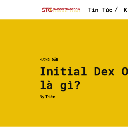
Tin Tức
K
HƯỚNG DẪN
Initial Dex 
là gì?
By
Tiên