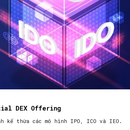
tial DEX Offering
nh kế thừa các mô hình IPO, ICO và IEO.