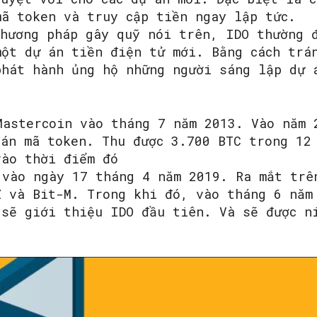
mã token và truy cập tiền ngay lập tức.
phương pháp gây quỹ nói trên, IDO thường 
một dự án tiền điện tử mới. Bằng cách trá
phát hành ủng hộ những người sáng lập dự 
Mastercoin vào tháng 7 năm 2013. Vào năm 
bán mã token. Thu được 3.700 BTC trong 12
vào thời điểm đó
 vào ngày 17 tháng 4 năm 2019. Ra mắt trê
Z và Bit-M. Trong khi đó, vào tháng 6 năm
 sẽ giới thiệu IDO đầu tiên. Và sẽ được n