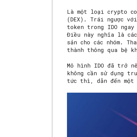
Là một loại crypto c
(DEX). Trái ngược vớ
token trong IDO ngay
Điều này nghĩa là cá
sản cho các nhóm. Th
thành thông qua bệ k
Mô hình IDO đã trở n
không cần sử dụng tr
tức thì, dẫn đến một 