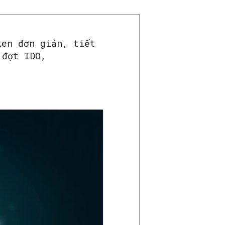
ken đơn giản, tiết
 đợt IDO,