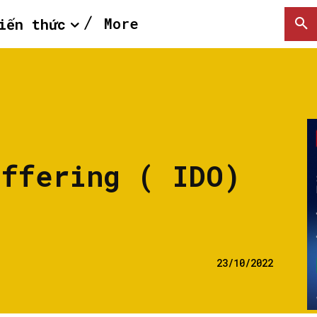
More
iến thức
Offering ( IDO)
23/10/2022