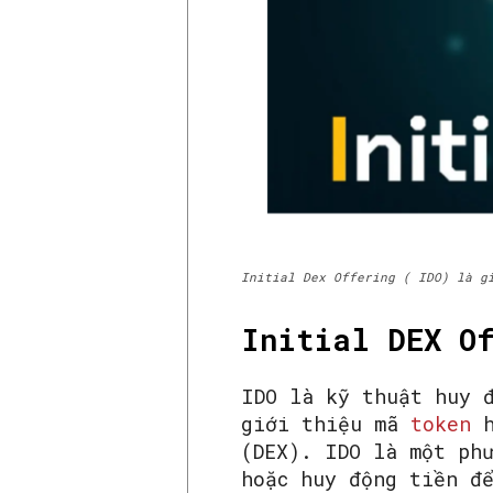
Initial Dex Offering ( IDO) là g
Initial DEX O
IDO là kỹ thuật huy 
giới thiệu mã
token
(DEX). IDO là một ph
hoặc huy động tiền đ