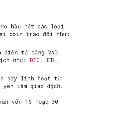
trợ hầu hết các loại
ại coin trao đổi như:
n điện tử bằng VND,
dịch như:
BTC
, ETH,
òn bẩy linh hoạt từ
n yên tâm giao dịch.
oàn vốn 15 hoặc 30