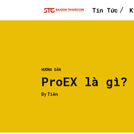
Tin Tức
K
HƯỚNG DẪN
ProEX là gì?
By
Tiên