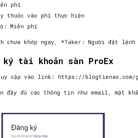
iễn phí
ùy thuộc vào phí thực hiện
bộ: Miễn phí
nh chưa khớp ngay, *Taker: Người đặt lệnh
 ký tài khoản sàn ProEx
ruy cập vào link: https://blogtienao.com/
ền đầy đủ các thông tin như email, mật kh