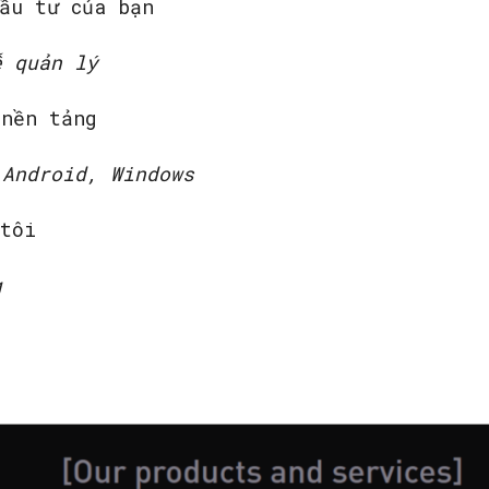
ầu tư của bạn
ễ quản lý
 nền tảng
 Android, Windows
 tôi
g