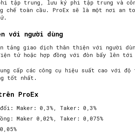
phi tập trung, lưu ký phi tập trung và cô
ng chế toàn cầu. ProEx sẽ là một nơi an t
tử.
ện với người dùng
ền tảng giao dịch thân thiện với người dù
điện tử hoặc hợp đồng với đòn bẩy lên tới
ung cấp các công cụ hiệu suất cao với độ 
ng tốt nhất.
trên ProEx
 đổi: Maker: 0,3%, Taker: 0,3%
đồng: Maker 0,02%, Taker: 0,075%
 0,05%