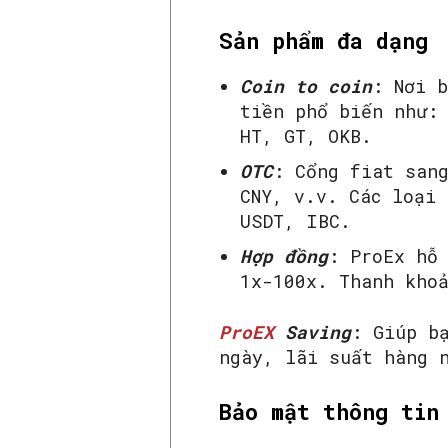
Sản phẩm đa dạng
Coin to coin
: Nơi 
tiền phổ biến như: 
HT, GT, OKB.
OTC
: Cổng fiat san
CNY, v.v. Các loại
USDT, IBC.
Hợp đồng
: ProEx hỗ
1x-100x. Thanh khoả
ProEX
Saving
: Giúp b
ngày, lãi suất hàng 
Bảo mật thông tin