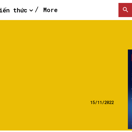
More
iến thức
15/11/2022