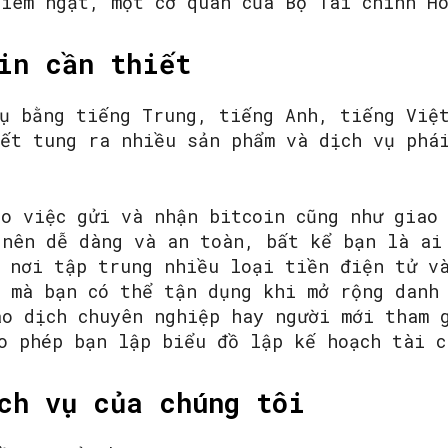
hiêm ngặt, một cơ quan của Bộ Tài chính H
in cần thiết
SEARCH...
vụ bằng tiếng Trung, tiếng Anh, tiếng Việ
kết tung ra nhiều sản phẩm và dịch vụ phá
o việc gửi và nhận bitcoin cũng như giao 
 nên dễ dàng và an toàn, bất kể bạn là ai
à nơi tập trung nhiều loại tiền điện tử v
g mà bạn có thể tận dụng khi mở rộng danh
ao dịch chuyên nghiệp hay người mới tham 
o phép bạn lập biểu đồ lập kế hoạch tài c
ch vụ của chúng tôi