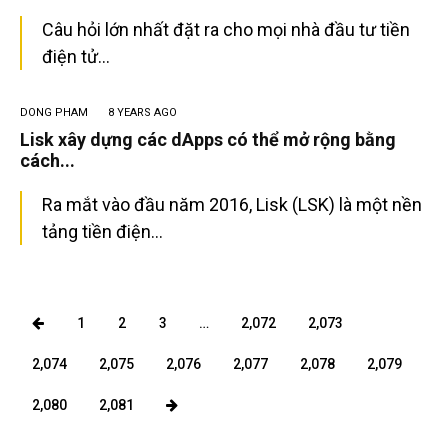
Câu hỏi lớn nhất đặt ra cho mọi nhà đầu tư tiền
điện tử...
SEARCH...
DONG PHAM
8 YEARS AGO
Lisk xây dựng các dApps có thể mở rộng bằng
cách...
Ra mắt vào đầu năm 2016, Lisk (LSK) là một nền
tảng tiền điện...
1
2
3
…
2,072
2,073
2,074
2,075
2,076
2,077
2,078
2,079
2,080
2,081