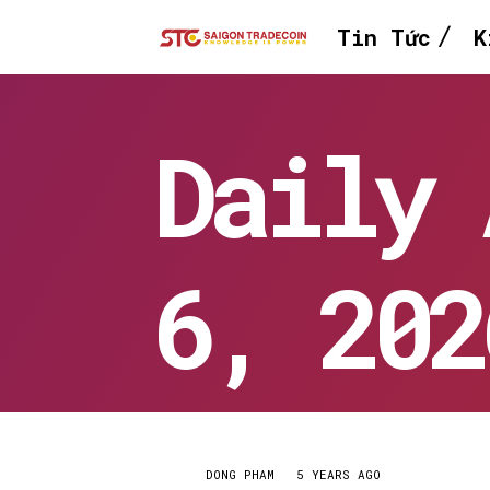
Tin Tức
K
Daily 
6, 202
DONG PHAM
5 YEARS AGO