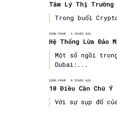
Tâm Lý Thị Trường
DONG PHAM
5 YEARS AGO
Hệ Thống Lừa Đảo M
Một số ngồi tron
Dubai:...
DONG PHAM
8 YEARS AGO
10 Điều Cần Chú Ý
Với sự sụp đổ củ