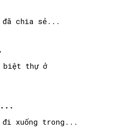
.
Đông Phạm đã chia sẻ...
.
 biệt thự ở
n...
 đi xuống trong...