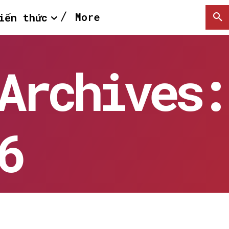
More
iến thức
Archives:
6
SEARCH...