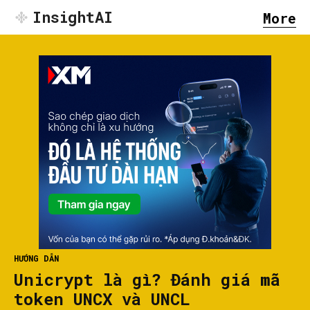
InsightAI
More
HƯỚNG DẪN
Unicrypt là gì? Đánh giá mã
token UNCX và UNCL