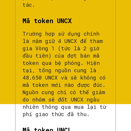
tác.
Mã token UNCX
Trường hợp sử dụng chính
là nắm giữ 4 UNCX để tham
gia Vòng 1 (tức là 2 giờ
đầu tiên) của đợt bán mã
token qua bệ phóng. Hiện
tại, tổng nguồn cung là
48.650 UNCX và sẽ không có
mã token mới nào được đúc.
Nguồn cung chỉ có thể giảm
do nhóm sẽ đốt UNCX ngẫu
nhiên thông qua mua lại từ
phí giao thức đã thu.
Mã token UNCL