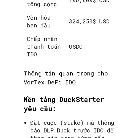
100,000$ USD
tổng cộng
Vốn hóa
324,250$ USD
ban đầu
Chấp nhận
thanh toán
USDC
IDO
Thông tin quan trọng cho
VorTex DeFi IDO
Nền tảng DuckStarter
yêu cầu:
Đặt cược (stake) mã thông
báo DLP Duck trước IDO để