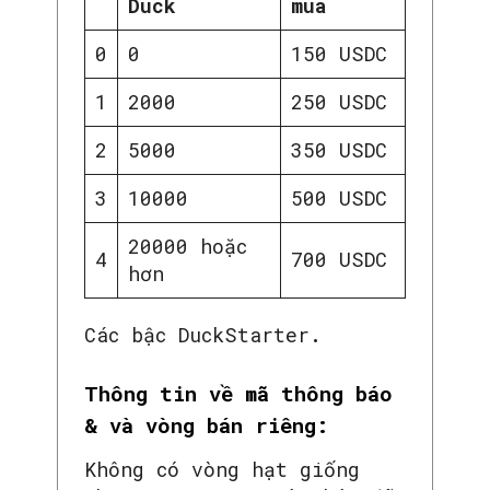
Duck
mua
0
0
150 USDC
1
2000
250 USDC
2
5000
350 USDC
3
10000
500 USDC
20000 hoặc
4
700 USDC
hơn
Các bậc DuckStarter
.
SEARCH...
Thông tin về mã thông báo
& và vòng bán riêng:
Không có vòng hạt giống