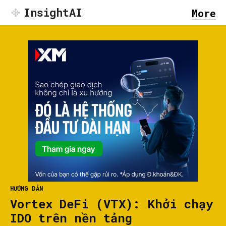
InsightAI
More
HƯỚNG DẪN
Vortex DeFi (VTX): Khởi chạy
IDO trên nền tảng