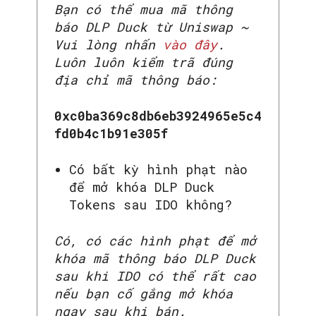
Bạn có thể mua mã thông
báo DLP Duck từ Uniswap ~
Vui lòng nhấn
vào đây
.
Luôn luôn kiểm trã đúng
địa chỉ mã thông báo:
0xc0ba369c8db6eb3924965e5c4
fd0b4c1b91e305f
Có bất kỳ hình phạt nào
để mở khóa DLP Duck
Tokens sau IDO không?
Có, có các hình phạt để mở
khóa mã thông báo DLP Duck
sau khi IDO có thể rất cao
nếu bạn cố gắng mở khóa
ngay sau khi bán.