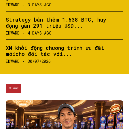
EDWARD
-
3 DAYS AGO
Strategy bán thêm 1.638 BTC, huy
động gần 291 triệu USD...
EDWARD
-
4 DAYS AGO
XM khởi động chương trình ưu đãi
mớicho đối tác với...
EDWARD
-
30/07/2026
ĐỀ XUẤT