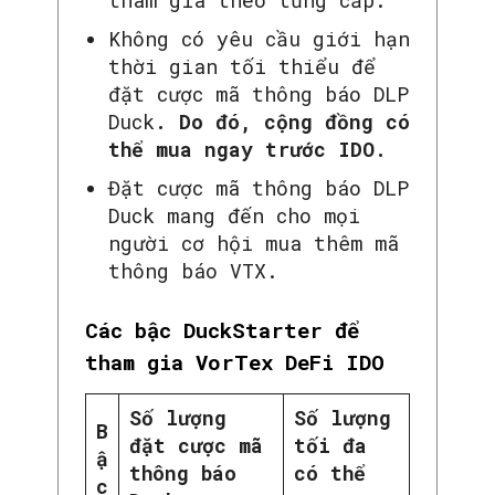
tham gia theo từng cấp.
Không có yêu cầu giới hạn
thời gian tối thiểu để
đặt cược mã thông báo DLP
Duck
. Do đó, cộng đồng có
thể mua ngay trước IDO.
Đặt cược mã thông báo DLP
Duck mang đến cho mọi
người cơ hội mua thêm mã
thông báo VTX.
Các bậc DuckStarter để
tham gia VorTex DeFi IDO
Số lượng
Số lượng
B
đặt cược mã
tối đa
ậ
thông báo
có thể
c