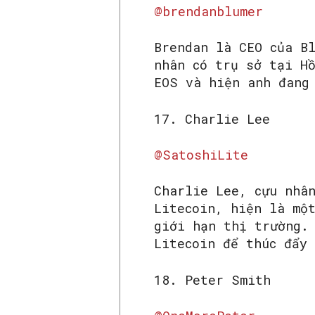
@brendanblumer
Brendan là CEO của B
nhân có trụ sở tại H
EOS và hiện anh đang
17. Charlie Lee
@SatoshiLite
Charlie Lee, cựu nhâ
Litecoin, hiện là mộ
giới hạn thị trường.
Litecoin để thúc đẩy
18. Peter Smith