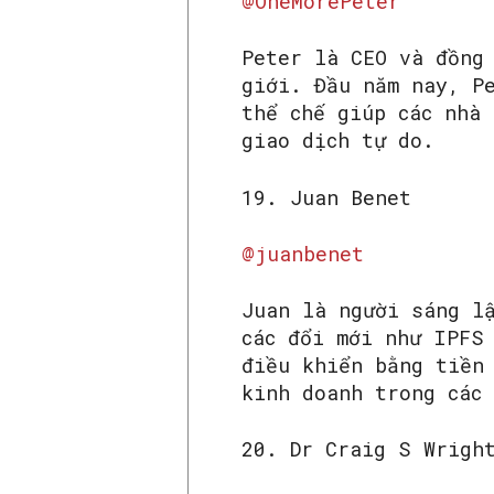
@OneMorePeter
Peter là CEO và đồng
giới. Đầu năm nay, P
thể chế giúp các nhà
giao dịch tự do.
19. Juan Benet
@juanbenet
Juan là người sáng l
các đổi mới như IPFS
điều khiển bằng tiền
kinh doanh trong các 
20. Dr Craig S Wrigh