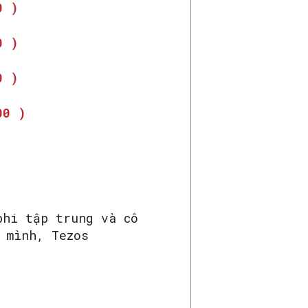
0 )
0 )
0 )
00 )
phi tập trung và cô
 mình, Tezos