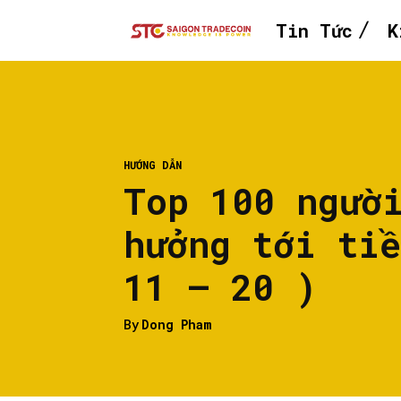
Tin Tức
K
HƯỚNG DẪN
Top 100 ngườ
hưởng tới ti
11 – 20 )
By
Dong Pham