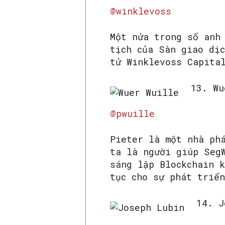
@winklevoss
Một nửa trong số anh
tịch của Sàn giao dị
tử Winklevoss Capita
13. Wu
@pwuille
Pieter là một nhà ph
ta là người giúp Seg
sáng lập Blockchain 
tục cho sự phát triển
14. J