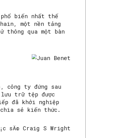
 phổ biến nhất thế
chain, một nền tảng
tử thông qua một bàn
s, công ty đứng sau
 lưu trữ tệp được
iếp đã khởi nghiệp
hia sẻ kiến ​​thức.