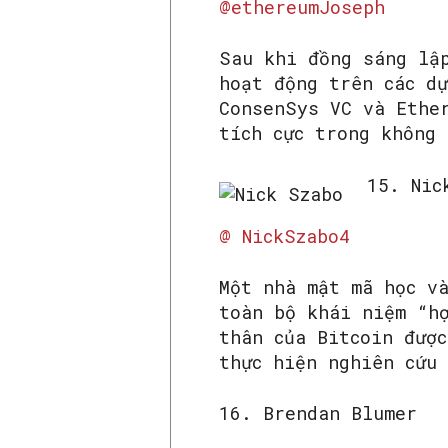
@ethereumJoseph
Sau khi đồng sáng lậ
hoạt động trên các d
ConsenSys VC và Ethe
tích cực trong không
15. Nic
@ NickSzabo4
Một nhà mật mã học v
toàn bộ khái niệm “h
thân của Bitcoin được
thực hiện nghiên cứu
16. Brendan Blumer