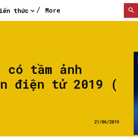
More
iến thức
i có tầm ảnh
ền điện tử 2019 (
21/06/2019